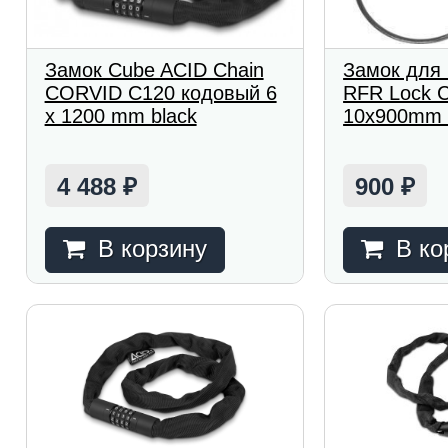
Замок Cube ACID Chain
Замок для
CORVID C120 кодовый 6
RFR Lock C
x 1200 mm black
10x900mm b
4 488
900
₽
₽
В корзину
В ко