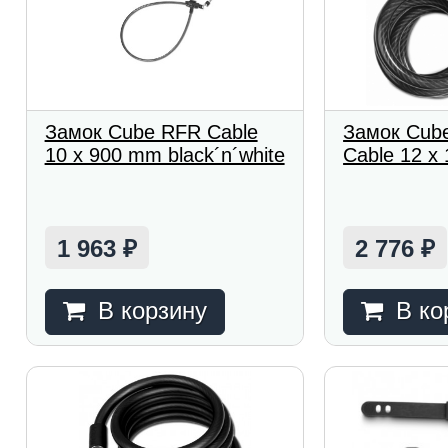
Замок Cube RFR Cable
Замок Cube
10 x 900 mm black´n´white
Cable 12 x
1 963
2 776
₽
₽
В корзину
В ко