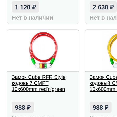
1 120
2 630
₽
₽
Нет в наличии
Нет в на
Замок Cube RFR Style
Замок Cube
кодовый CMPT
кодовый 
10x600mm red'n'green
10x600mm y
988
988
₽
₽