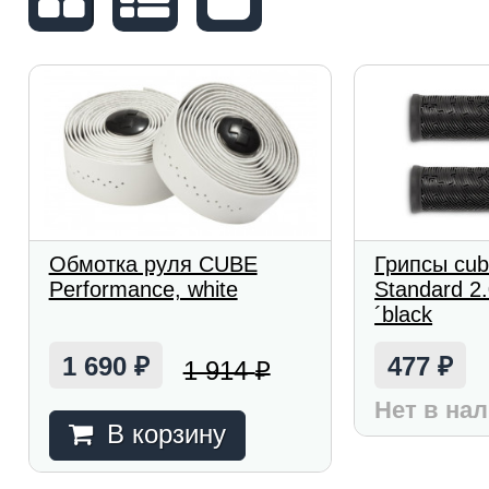
Обмотка руля CUBE
Грипсы cu
Performance, white
Standard 2.
´black
1 690
477
1 914
₽
₽
₽
Нет в на
В корзину