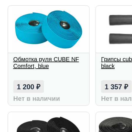
Обмотка руля CUBE NF
Грипсы cu
Comfort, blue
black
1 200
1 357
₽
₽
Нет в наличии
Нет в на