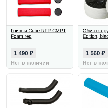
Грипсы Cube RFR CMPT
Обмотка р
Foam red
Edition, bla
1 490
1 560
₽
₽
Нет в наличии
Нет в на