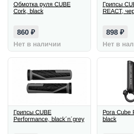
Обмотка руля CUBE
Грипсы CU
Cork, black
REACT, че
860
898
₽
₽
Нет в наличии
Нет в на
Грипсы CUBE
Рога Cube 
Performance, black´n´grey
black