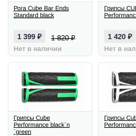
Рога Cube Bar Ends
Грипсы CU
Standard black
Performanc
1 399
1 420
1 820
₽
₽
₽
Нет в наличии
Нет в на
Грипсы Cube
Грипсы Cu
Performance black´n
Performance
´green