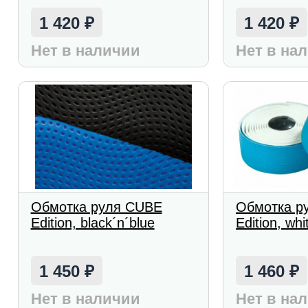
1 420
1 420
₽
₽
Нет в наличии
Нет в на
Обмотка руля CUBE
Обмотка р
Edition, black´n´blue
Edition, whi
1 450
1 460
₽
₽
Нет в наличии
Нет в на