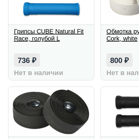
Грипсы CUBE Natural Fit
Обмотка р
Race, голубой L
Cork, white
736
800
₽
₽
Нет в наличии
Нет в на