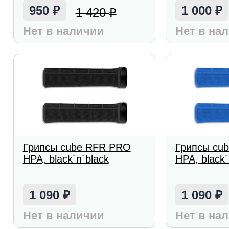
950
1 000
1 420
₽
₽
₽
Нет в наличии
Нет в на
Грипсы cube RFR PRO
Грипсы cu
HPA, black´n´black
HPA, black´
1 090
1 090
₽
₽
Нет в наличии
Нет в на