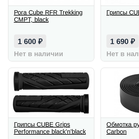
Рога Cube RFR Trekking
Грипсы CU
CMPT, black
1 600
1 690
₽
₽
Нет в наличии
Нет в на
Грипсы CUBE Grips
Обмотка р
Performance black'n'black
Carbon