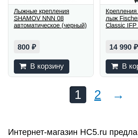
Лыжные крепления
Крепления
SHAMOV NNN 08
лыж Fische
автоматическое (черный)
Classic IFP
800
14 990
₽
В корзину
В ко
1
2
→
Интернет-магазин HC5.ru предла