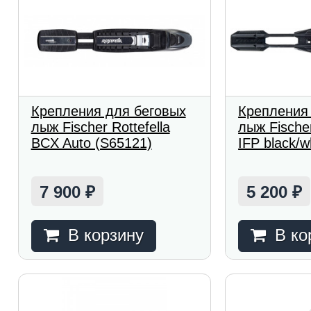
Крепления для беговых
Крепления
лыж Fischer Rottefella
лыж Fischer
BCX Auto (S65121)
IFP black/w
7 900
5 200
₽
₽
В корзину
В ко