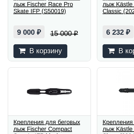
лыж Fischer Race Pro
лыж Kästle
Skate IFP (S50019)
Classic (20
9 000
6 232
15 000
₽
₽
₽
В корзину
В ко
Крепления для беговых
Крепления
лыж Fischer Compact
лыж Kästle 