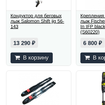
Кондуктор для беговых
Крепления
лыж Salomon Shift jig 56-
лыж Fischer
143
In IFP black
(S60220)
13 290
6 800
₽
₽
В корзину
В ко