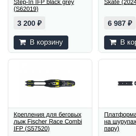
Step-In IFP black grey
Skate (202
(S62019)
3 200
6 987
₽
₽
В корзину
В ко
Крепления для беговых
Платформа 
лыж Fischer Race Combi
на шурупах
IFP (S57520)
пару)