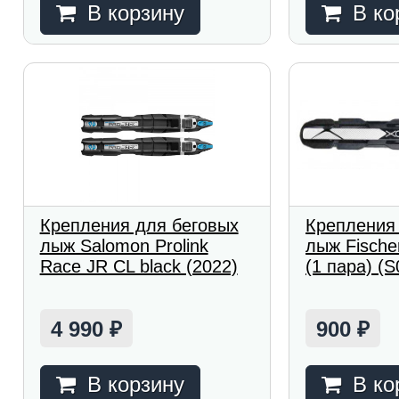
В корзину
В ко
Крепления для беговых
Крепления
лыж Salomon Prolink
лыж Fische
Race JR CL black (2022)
(1 пара) (
4 990
900
₽
₽
В корзину
В ко