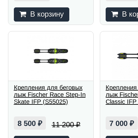
В корзину
В ко
Крепления для беговых
Крепления
лыж Fischer Race Step-In
лыж Fische
Skate IFP (S55025)
Classic IFP
8 500
7 000
11 200
₽
₽
₽