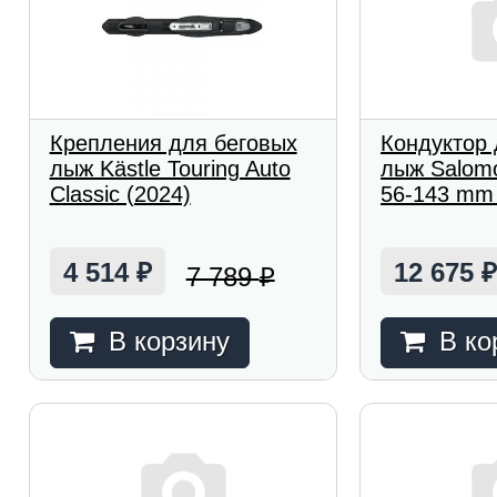
Крепления для беговых
Кондуктор 
лыж Kästle Touring Auto
лыж Salomo
Classic (2024)
56-143 mm 
4 514
12 675
7 789
₽
₽
В корзину
В ко