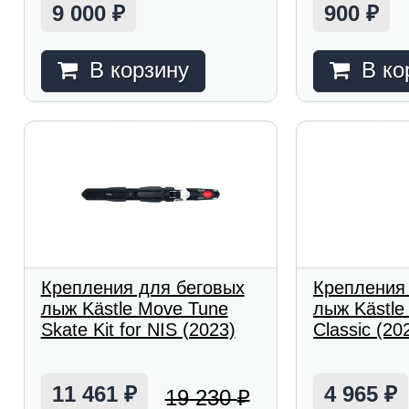
9 000
900
₽
₽
В корзину
В ко
Крепления для беговых
Крепления
лыж Kästle Move Tune
лыж Kästle 
Skate Kit for NIS (2023)
Classic (20
11 461
4 965
19 230
₽
₽
₽