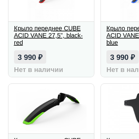
Крыло переднее CUBE
Крыло пер
ACID VANE 27,5", black-
ACID VANE 
red
blue
3 990
3 990
₽
₽
Нет в наличии
Нет в на