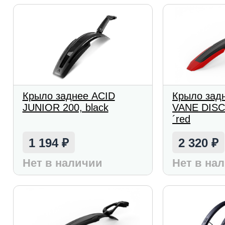
Крыло заднее ACID
Крыло зад
JUNIOR 200, black
VANE DISC 
´red
1 194
2 320
₽
₽
Нет в наличии
Нет в на