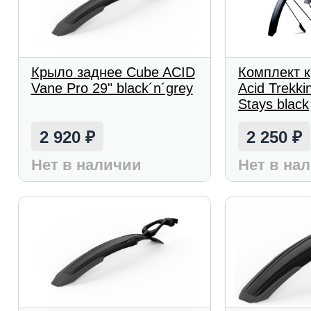
Крыло заднее Cube ACID
Комплект 
Vane Pro 29" black´n´grey
Acid Trekki
Stays black
2 920
2 250
₽
₽
Нет в наличии
Нет в на