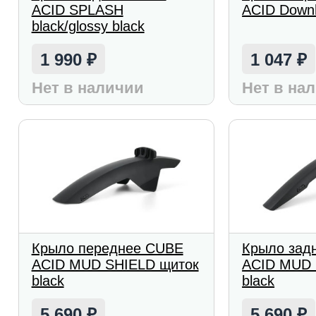
ACID SPLASH
ACID Downhi
black/glossy black
1 990
1 047
₽
₽
Нет в наличии
Нет в на
Крыло переднее CUBE
Крыло зад
ACID MUD SHIELD щиток
ACID MUD
black
black
5 690
5 690
₽
₽