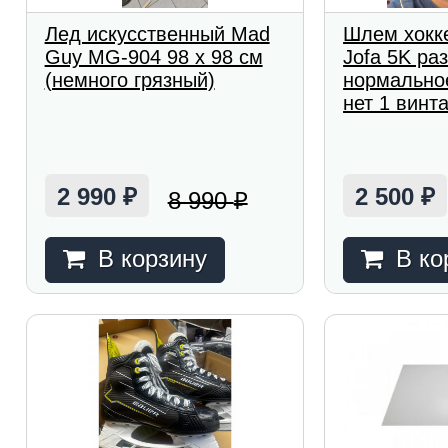
Лед искусственный Mad
Шлем хокк
Guy MG-904 98 х 98 cм
Jofa 5K раз
(немного грязный)
нормальное
нет 1 винта
2 990
2 500
8 990
₽
₽
₽
В корзину
В ко