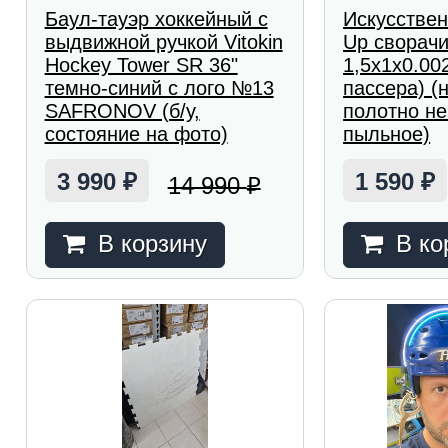
Баул-тауэр хоккейный с
Искусствен
выдвижной ручкой Vitokin
Up сворач
Hockey Tower SR 36"
1,5х1х0.00
темно-синий с лого №13
пассера) (
SAFRONOV (б/у,
полотно н
состояние на фото)
пыльное)
3 990
1 590
14 990
₽
₽
₽
В корзину
В ко