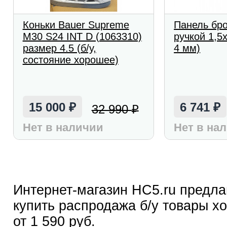
Коньки Bauer Supreme
Панель бро
M30 S24 INT D (1063310)
ручкой 1,5
размер 4.5 (б/у,
4 мм)
состояние хорошее)
15 000
6 741
32 990
₽
₽
₽
Нет в наличии
Нет в на
Интернет-магазин HC5.ru предла
купить распродажа б/у товары хо
от 1 590 руб.