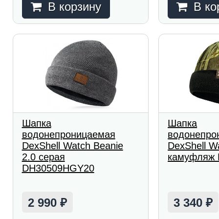
В корзину
В ко
Шапка
Шапка
водонепроницаемая
водонепро
DexShell Watch Beanie
DexShell W
2.0 серая
камуфляж
DH30509HGY20
2 990
3 340
₽
₽