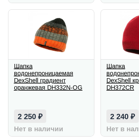
Шапка
Шапка
водонепроницаемая
водонепро
DexShell градиент
DexShell к
оранжевая DH332N-OG
DH372CR
2 250
2 240
₽
₽
Нет в наличии
Нет в на