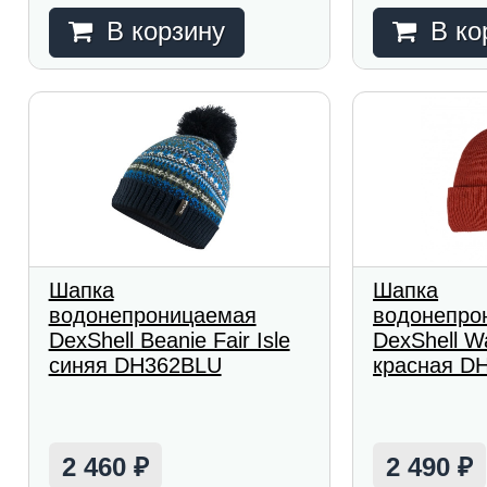
В корзину
В ко
Шапка
Шапка
водонепроницаемая
водонепро
DexShell Beanie Fair Isle
DexShell W
синяя DH362BLU
красная D
2 460
2 490
₽
₽