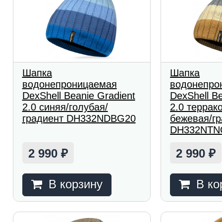
Шапка
Шапка
водонепроницаемая
водонепро
DexShell Beanie Gradient
DexShell Be
2.0 синяя/голубая/
2.0 террак
градиент DH332NDBG20
бежевая/г
DH332NTN
2 990
2 990
₽
₽
В корзину
В ко