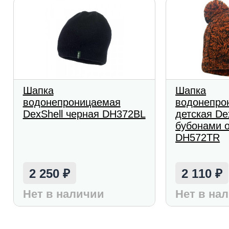
Шапка
Шапка
водонепроницаемая
водонепро
DexShell черная DH372BL
детская De
бубонами 
DH572TR
2 250
2 110
₽
₽
Нет в наличии
Нет в на