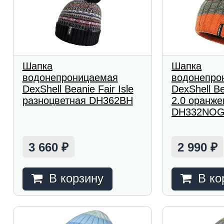
Шапка
Шапка
водонепроницаемая
водонепро
DexShell Beanie Fair Isle
DexShell Be
разноцветная DH362BH
2.0 оранже
DH332NOG
3 660
2 990
₽
₽
В корзину
В ко