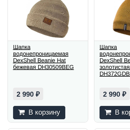
Шапка
Шапка
водонепроницаемая
водонепро
DexShell Beanie Hat
DexShell Be
бежевая DH30509BEG
золотистая
DH372GDB
2 990
2 990
₽
₽
В корзину
В ко