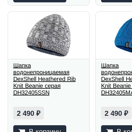
Шапка
Шапка
водонепроницаемая
водонепро
DexShell Heathered Rib
DexShell H
Knit Beanie серая
Knit Beanie
DH32405SSN
DH32405M
2 490
2 490
₽
₽
В корзину
В ко