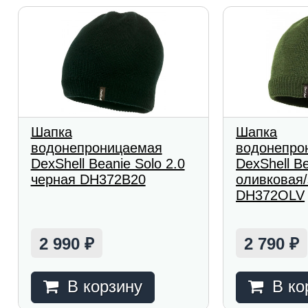
Шапка
Шапка
водонепроницаемая
водонепро
DexShell Beanie Solo 2.0
DexShell Be
черная DH372B20
оливковая
DH372OLV
2 990
2 790
₽
₽
В корзину
В ко