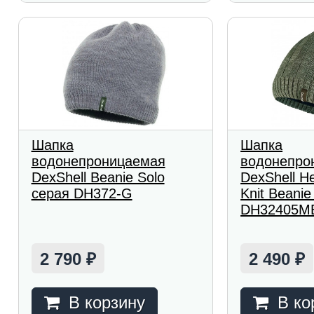
Шапка
Шапка
водонепроницаемая
водонепро
DexShell Beanie Solo
DexShell H
серая DH372-G
Knit Beani
DH32405M
2 790
2 490
₽
₽
В корзину
В ко