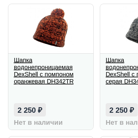
Шапка
Шапка
водонепроницаемая
водонепро
DexShell с помпоном
DexShell с
оранжевая DH342TR
серая DH3
2 250
2 250
₽
₽
Нет в наличии
Нет в на