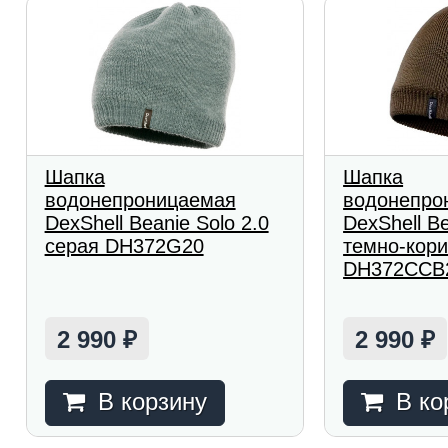
Шапка
Шапка
водонепроницаемая
водонепро
DexShell Beanie Solo 2.0
DexShell Be
серая DH372G20
темно-кор
DH372CCB
2 990
2 990
₽
₽
В корзину
В ко