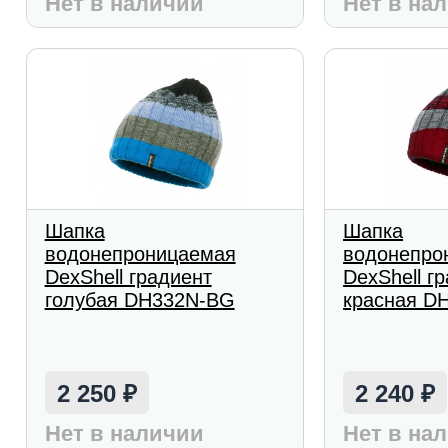
Нет в наличии
Нет в на
Шапка
Шапка
водонепроницаемая
водонепро
DexShell градиент
DexShell г
голубая DH332N-BG
красная D
2 250
2 240
₽
₽
Нет в наличии
Нет в на