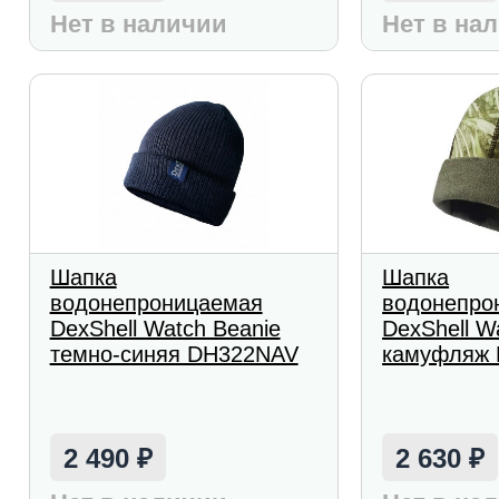
Нет в наличии
Нет в на
Шапка
Шапка
водонепроницаемая
водонепро
DexShell Watch Beanie
DexShell W
темно-синяя DH322NAV
камуфляж
2 490
2 630
₽
₽