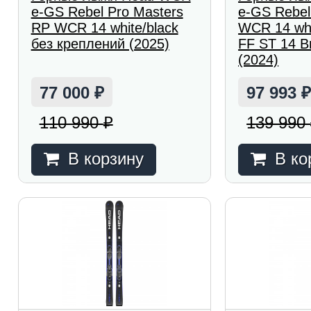
e-GS Rebel Pro Masters
e-GS Rebel
RP WCR 14 white/black
WCR 14 wht
без креплений (2025)
FF ST 14 Br
(2024)
77 000
97 993
₽
110 990
139 990
₽
В корзину
В ко