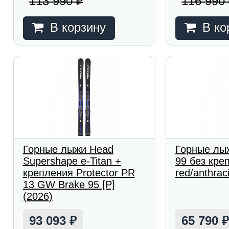
113 990
116 990
₽
В корзину
В ко
Горные лыжи Head
Горные лы
Supershape e-Titan +
99 без кре
крепления Protector PR
red/anthrac
13 GW Brake 95 [P]
(2026)
93 093
65 790
₽