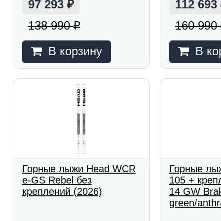
97 293
112 693
₽
138 990
160 990
₽
В корзину
В ко
Горные лыжи Head WCR
Горные лы
e-GS Rebel без
105 + креп
креплений (2026)
14 GW Brak
green/anthr