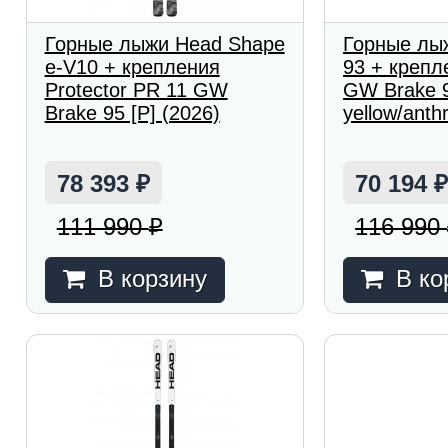
Горные лыжи Head Shape
Горные лы
e-V10 + крепления
93 + крепл
Protector PR 11 GW
GW Brake 9
Brake 95 [P] (2026)
yellow/anth
78 393
70 194
₽
111 990
116 990
₽
В корзину
В ко