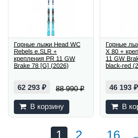
Горные лыжи Head WC
Горные лы
Rebels e.SLR +
X 80 + кр
крепления PR 11 GW
11 GW Brak
Brake 78 [G] (2026)
black-red (
62 293
46 193
88 990
₽
₽
В корзину
В ко
1
2
...
16