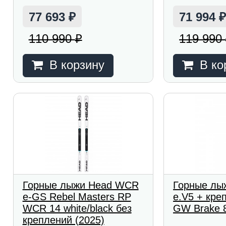
77 693
71 994
₽
110 990
119 990
₽
В корзину
В ко
Горные лыжи Head WCR
Горные лы
e-GS Rebel Masters RP
e.V5 + кре
WCR 14 white/black без
GW Brake 8
креплений (2025)