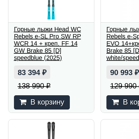
Горные лыжи Head WC
Горные лы
Rebels e-SL Pro SW RP
Rebels e-
WCR 14 + креп. FF 14
EVO 14+кр
GW Brake 85 [D]
Brake 85 [D
speedblue (2025)
white/speed
83 394
90 993
₽
138 990
129 990
₽
В корзину
В ко