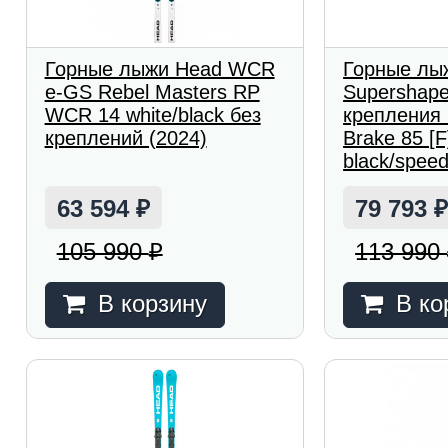
Горные лыжи Head WCR
Горные лы
e-GS Rebel Masters RP
Supershape
WCR 14 white/black без
крепления
креплений (2024)
Brake 85 [F
black/speed
63 594
79 793
₽
105 990
113 990
₽
В корзину
В ко