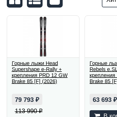
Горные лыжи Head
Горные лы
Supershape e-Rally +
Rebels e.S
крепления PRD 12 GW
крепления
Brake 85 [F] (2026)
Brake 85 [F
79 793
63 693
₽
113 990
₽
В ко