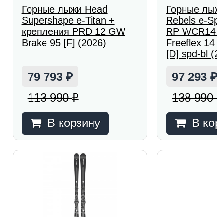
Горные лыжи Head
Горные лы
Supershape e-Titan +
Rebels e-S
крепления PRD 12 GW
RP WCR14 
Brake 95 [F] (2026)
Freeflex 1
[D] spd-bl 
79 793
97 293
₽
113 990
138 990
₽
В корзину
В ко