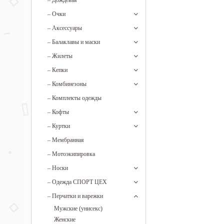
–
Дождевая
–
Очки
–
Аксессуары
–
Балаклавы и маски
–
Жилеты
–
Кепки
–
Комбинезоны
–
Комплекты одежды
–
Кофты
–
Куртки
–
Мембранная
–
Мотоэкипировка
–
Носки
–
Одежда СПОРТ ЦЕХ
–
Перчатки и варежки
Мужские (унисекс)
Женские