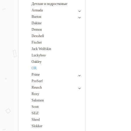
Детские и подростковые
Armada
Burton
Dakine
Demon
Dexshell
Fischer
Jack Wolfskin
Luckyboo
Oakley
OR
Prime
ProSurf
Reusch
Roxy
Salomon
Scott
SEiZ
Shred
Slokker