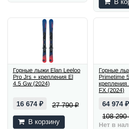
В ко
Горные лыжи Elan Leeloo
Горные лы
Pro Jrs + крепления El
Primetime 
4.5 Gw (2024)
крепления
FX (2024)
16 674
64 974
27 790
₽
₽
108 290
В корзину
Нет в на