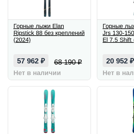
Горные лыжи Elan
Горные лы
Ripstick 88 без креплений
Jrs 130-15
(2024)
El 7.5 Shift
57 962
20 952
68 190
₽
₽
Нет в наличии
Нет в на