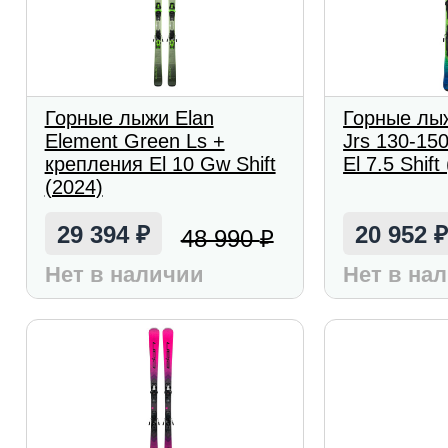
Горные лыжи Elan
Горные лыж
Element Green Ls +
Jrs 130-15
крепления El 10 Gw Shift
El 7.5 Shift
(2024)
29 394
20 952
48 990
₽
₽
Нет в наличии
Нет в на