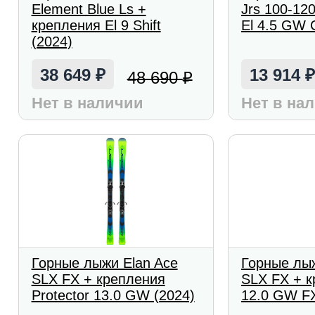
Element Blue Ls +
Jrs 100-12
крепления El 9 Shift
El 4.5 GW C
(2024)
38 649
13 914
48 690
₽
₽
Нет в наличии
Нет в на
Горные лыжи Elan Ace
Горные лыж
SLX FX + крепления
SLX FX + 
Protector 13.0 GW (2024)
12.0 GW FX