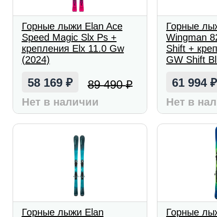
Горные лыжи Elan Ace
Горные лы
Speed Magic Slx Ps +
Wingman 82
крепления Elx 11.0 Gw
Shift + кре
(2024)
GW Shift Bl
58 169
61 994
89 490
₽
₽
Нет в наличии
Нет в на
Горные лыжи Elan
Горные лыж