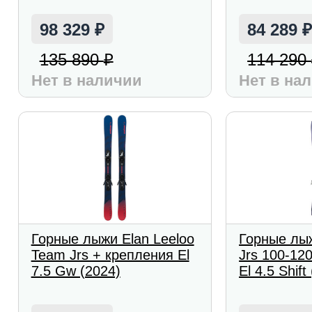
98 329
84 289
₽
135 890
114 290
₽
Нет в наличии
Нет в на
Горные лыжи Elan Leeloo
Горные лыж
Team Jrs + крепления El
Jrs 100-12
7.5 Gw (2024)
El 4.5 Shift