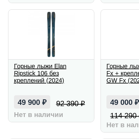
Горные лыжи Elan
Горные лыж
Ripstick 106 без
Fx + крепл
креплений (2024)
GW Fx (20
49 900
49 000
92 390
₽
₽
Нет в наличии
114 290
Нет в на