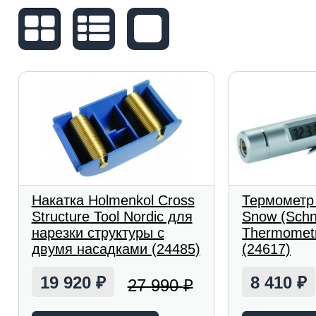
Накатка Holmenkol Cross
Термометр
Structure Tool Nordic для
Snow (Schn
нарезки структуры с
Thermometr
двумя насадками (24485)
(24617)
19 920
8 410
27 990
₽
₽
₽