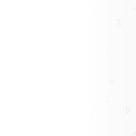
06.01.2026
06.10.2025
, у кого день рождения
От всей команды HC5.ru хотим поздравить
Готовите в
 праздник и еще 5 дней
вас! Желаем, чтобы следующий год принес
предлагаем
вам только крутые спуски, идеальный...
избавит вас 