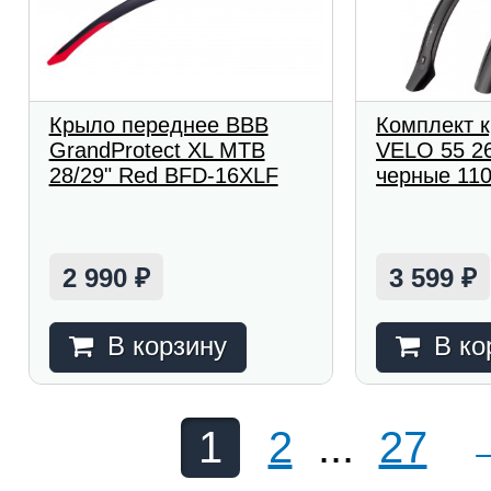
Крыло переднее BBB
Комплект 
GrandProtect XL MTB
VELO 55 26
28/29" Red BFD-16XLF
черные 11
2 990
3 599
₽
₽
В корзину
В ко
1
2
...
27