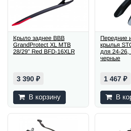
Крыло заднее BBB
Передние 
GrandProtect XL MTB
крылья ST
28/29" Red BFD-16XLR
для 24-26,
черные
3 390
1 467
₽
₽
В корзину
В ко