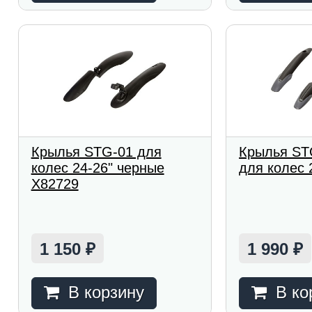
Крылья STG-01 для
Крылья ST
колес 24-26" черные
для колес 
Х82729
1 150
1 990
₽
₽
В корзину
В ко