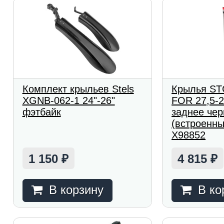
Комплект крыльев Stels
Крылья ST
XGNB-062-1 24"-26"
FOR 27,5-2
фэтбайк
заднее че
(встроенн
Х98852
1 150
4 815
₽
₽
В корзину
В ко