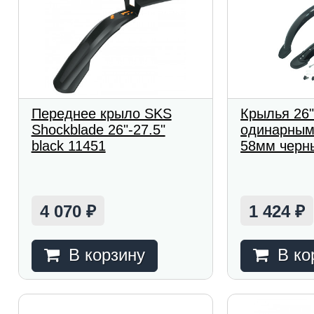
Переднее крыло SKS
Крылья 26"
Shockblade 26"-27.5"
одинарным
black 11451
58мм черн
4 070
1 424
₽
₽
В корзину
В ко