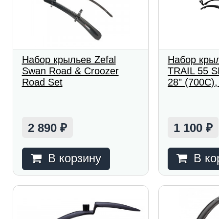
Набор крыльев Zefal
Набор крыл
Swan Road & Croozer
TRAIL 55 S
Road Set
28" (700C)
2 890
1 100
₽
₽
В корзину
В ко