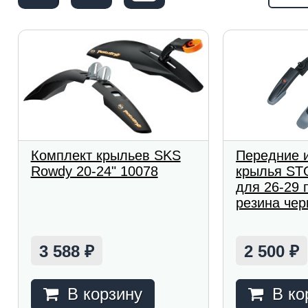
Комплект крыльев SKS
Передние 
Rowdy 20-24" 10078
крылья ST
для 26-29 
резина че
3 588
2 500
₽
₽
В корзину
В ко