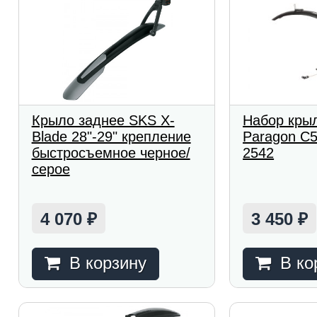
Крыло заднее SKS X-
Набор крыл
Blade 28"-29" крепление
Paragon C5
быстросъемное черное/
2542
серое
4 070
3 450
₽
₽
В корзину
В ко