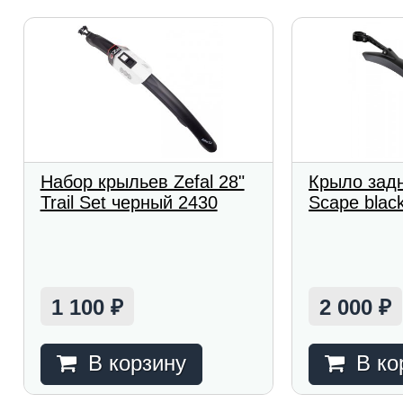
Набор крыльев Zefal 28"
Крыло задн
Trail Set черный 2430
Scape blac
1 100
2 000
₽
₽
В корзину
В ко