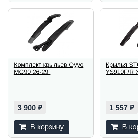
Комплект крыльев Oyyo
Крылья STG
MG90 26-29"
YS910F/R 
3 900
1 557
₽
₽
В корзину
В ко