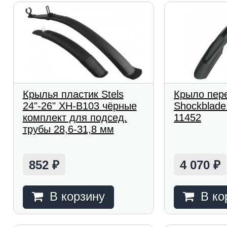
Крылья пластик Stels
Крыло пер
24"-26" XH-B103 чёрные
Shockblade 
комплект для подсед.
11452
трубы 28,6-31,8 мм
852
4 070
₽
₽
В корзину
В ко