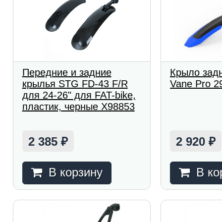
Передние и задние
Крыло зад
крылья STG FD-43 F/R
Vane Pro 29
для 24-26" для FAT-bike,
пластик, черные Х98853
2 385
2 920
₽
₽
В корзину
В ко