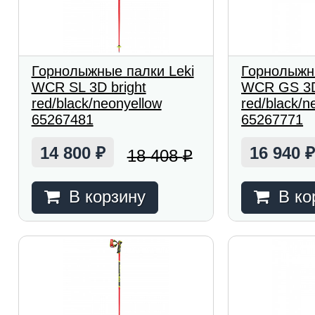
Горнолыжные палки Leki
Горнолыжн
WCR SL 3D bright
WCR GS 3D
red/black/neonyellow
red/black/n
65267481
65267771
14 800
16 940
18 408
₽
₽
В корзину
В ко