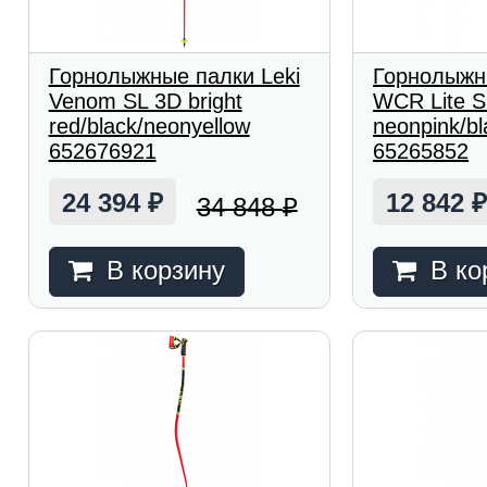
Горнолыжные палки Leki
Горнолыжн
Venom SL 3D bright
WCR Lite S
red/black/neonyellow
neonpink/bl
652676921
65265852
24 394
12 842
34 848
₽
₽
В корзину
В ко