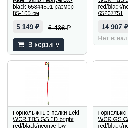
Rider Vario neonyellow-
WCR TBS SL
black 65344801 размер
red/black/n
85-105 см
65267751
5 149
14 907
6 436
₽
₽
Нет в на
В корзину
Горнолыжные палки Leki
Горнолыжн
WCR TBS GS 3D bright
WCR GS Car
red/black/neonyellow
red/black/n