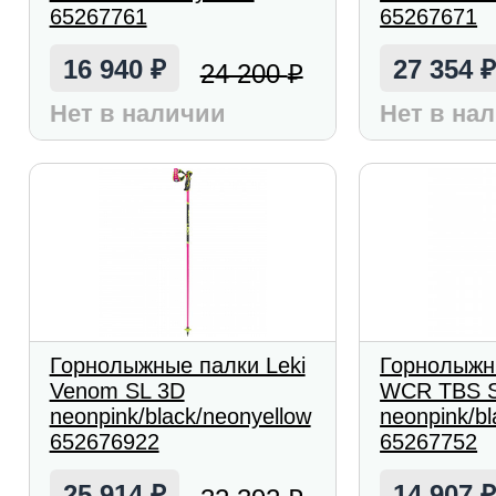
65267761
65267671
16 940
27 354
24 200
₽
₽
Нет в наличии
Нет в на
Горнолыжные палки Leki
Горнолыжн
Venom SL 3D
WCR TBS SL
neonpink/black/neonyellow
neonpink/bl
652676922
65267752
25 914
14 907
₽