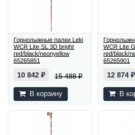
Горнолыжные палки Leki
Горнолыжн
WCR Lite SL 3D bright
WCR Lite G
red/black/neonyellow
red/black/n
65265851
65265901
10 842
12 874
15 488
₽
₽
В корзину
В ко