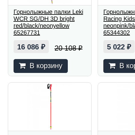
Горнолыжные палки Leki
Горнолыжн
WCR SG/DH 3D bright
Racing Kid
red/black/neonyellow
neonpink/bl
65267731
65344302
16 086
5 022
20 108
₽
₽
₽
В корзину
В ко