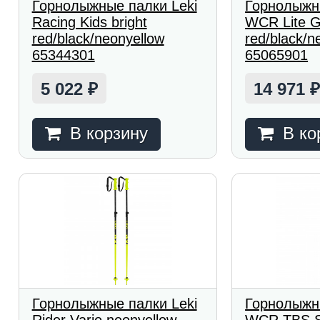
Горнолыжные палки Leki
Горнолыжн
Racing Kids bright
WCR Lite G
red/black/neonyellow
red/black/n
65344301
65065901
5 022
14 971
₽
В корзину
В ко
Горнолыжные палки Leki
Горнолыжн