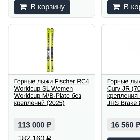
В корзину
В ко
Горные лыжи Fischer RC4
Горные лыж
Worldcup SL Women
Curv JR (7
Worldcup M/B-Plate без
крепления
креплений (2025)
JRS Brake 8
113 000
16 560
₽
182 160
₽