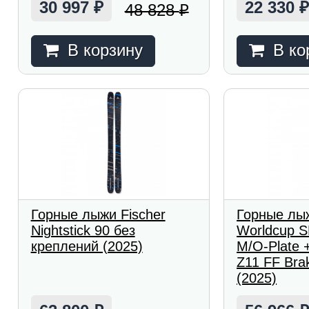
30 997
22 330
48 828
₽
₽
В корзину
В ко
Горные лыжи Fischer
Горные лыж
Nightstick 90 без
Worldcup S
креплений (2025)
M/O-Plate 
Z11 FF Brak
(2025)