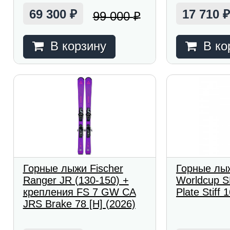
69 300
17 710
99 000
₽
₽
В корзину
В ко
Горные лыжи Fischer
Горные лыж
Ranger JR (130-150) +
Worldcup S
крепления FS 7 GW CA
Plate Stiff 
JRS Brake 78 [H] (2026)