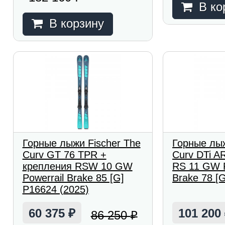
В ко
В корзину
Горные лыжи Fischer The
Горные лыж
Curv GT 76 TPR +
Curv DTi A
крепления RSW 10 GW
RS 11 GW P
Powerrail Brake 85 [G]
Brake 78 [G
P16624 (2025)
60 375
101 200
86 250
₽
₽