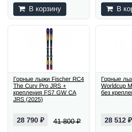
В корзину
В ко
Горные лыжи Fischer RC4
Горные лыж
The Curv Pro JRS +
Worldcup M
крепления FS7 GW CA
без крепле
JRS (2025)
28 790
28 512
41 800
₽
₽