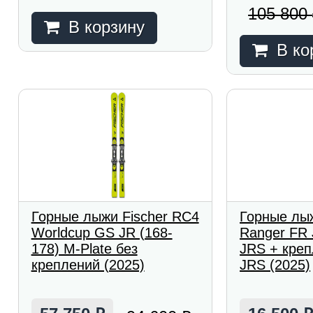
105 800
В корзину
В ко
Горные лыжи Fischer RC4
Горные лыж
Worldcup GS JR (168-
Ranger FR 
178) M-Plate без
JRS + креп
креплений (2025)
JRS (2025)