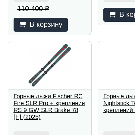
110 400
₽
В ко
В корзину
Горные лыжи Fischer RC
Горные лыж
Fire SLR Pro + крепления
Nightstick 
RS 9 GW SLR Brake 78
креплений 
[H] (2025)