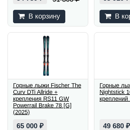
В корзину
В ко
Горные лыжи Fischer The
Горные лыж
Curv DTi Allride +
Nightstick 
крепления RS11 GW
креплений 
Powerrail Brake 78 [G]
(2025)
65 000
49 680
₽