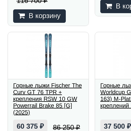
116 700
₽
В ко
В корзину
Горные лыжи Fischer The
Горные лыж
Curv GT 76 TPR +
Worldcup G
крепления RSW 10 GW
163) M-Plat
Powerrail Brake 85 [G]
креплений 
(2025)
60 375
37 500
86 250
₽
₽