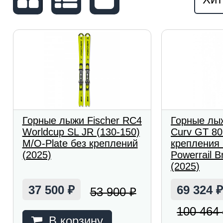
Горные лыжи Fischer RC4
Горные лыж
Worldcup SL JR (130-150)
Curv GT 80
M/O-Plate без креплений
крепления
(2025)
Powerrail B
(2025)
37 500
69 324
53 900
₽
₽
100 464
В корзину