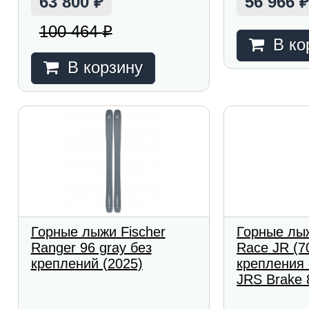
63 800
56 966
₽
100 464
₽
В ко
В корзину
Горные лыжи Fischer
Горные лыж
Ranger 96 gray без
Race JR (7
креплений (2025)
крепления
JRS Brake 8