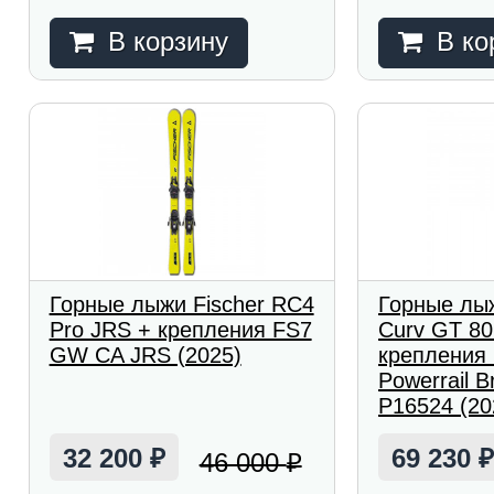
В корзину
В ко
Горные лыжи Fischer RC4
Горные лыж
Pro JRS + крепления FS7
Curv GT 80
GW CA JRS (2025)
крепления
Powerrail B
P16524 (20
32 200
69 230
46 000
₽
₽