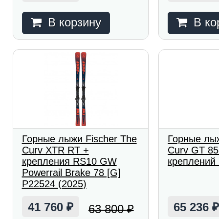
В корзину
В ко
Горные лыжи Fischer The
Горные лыж
Curv XTR RT +
Curv GT 85
крепления RS10 GW
креплений 
Powerrail Brake 78 [G]
P22524 (2025)
41 760
65 236
63 800
₽
₽