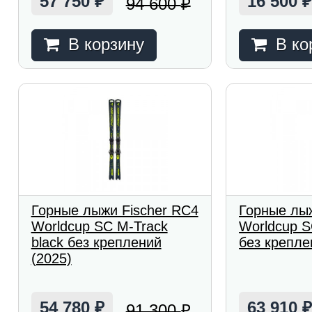
57 750
16 500
94 600
₽
₽
В корзину
В ко
Горные лыжи Fischer RC4
Горные лыж
Worldcup SC M-Track
Worldcup S
black без креплений
без крепле
(2025)
54 780
63 910
91 300
₽
₽