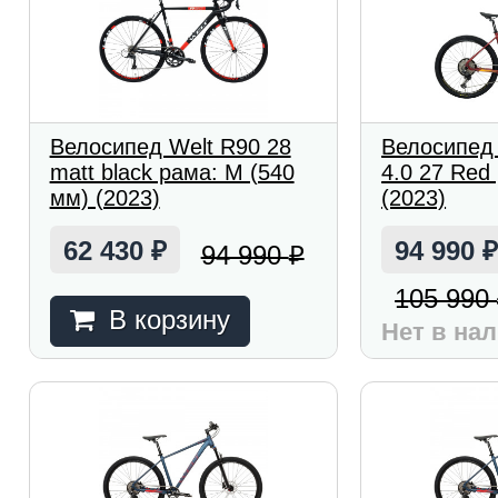
Велосипед Welt R90 28
Велосипед 
matt black рама: M (540
4.0 27 Red
мм) (2023)
(2023)
62 430
94 990
94 990
₽
₽
105 990
В корзину
Нет в на