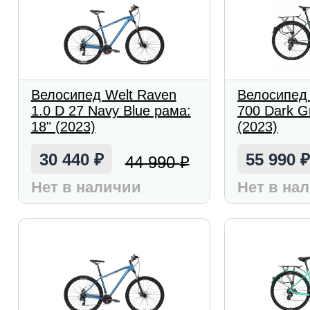
Велосипед Welt Raven
Велосипед 
1.0 D 27 Navy Blue рама:
700 Dark G
18" (2023)
(2023)
30 440
55 990
44 990
₽
₽
Нет в наличии
Нет в на