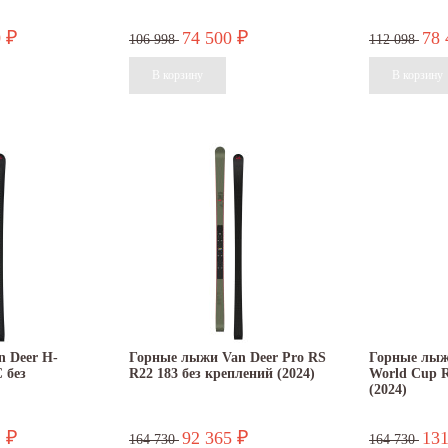
0
74 500
78
₽
₽
106 998
112 098
 Deer H-
Горные лыжи Van Deer Pro RS
Горные лыж
 без
R22 183 без креплений (2024)
World Cup R
(2024)
1
92 365
13
₽
₽
164 730
164 730