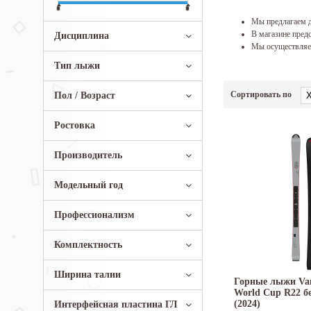
Мы предлагаем д
В магазине предс
Дисциплина
Мы осуществляем
Тип лыжи
Сортировать по
Пол / Возраст
Ростовка
Производитель
Модельный год
Профессионализм
Комплектность
Ширина талии
Горные лыжи Van
World Cup R22 б
(2024)
Интерфейсная пластина ГЛ