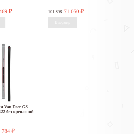
 469
71 050
₽
₽
101 898
и Van Deer GS
22 без креплений
1 784
₽