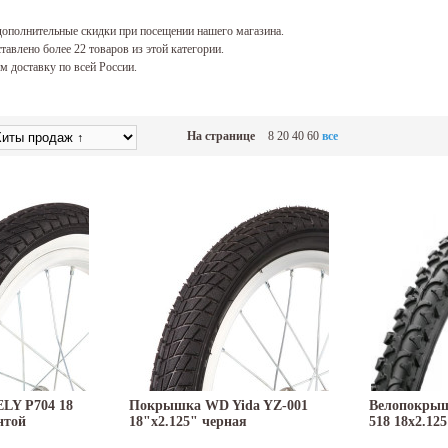
ополнительные скидки при посещении нашего магазина.
тавлено более 22 товаров из этой категории.
 доставку по всей России.
На странице
8
20
40
60
все
LY P704 18
Покрышка WD Yida YZ-001
Велопокрыш
нтой
18"x2.125" черная
518 18x2.125