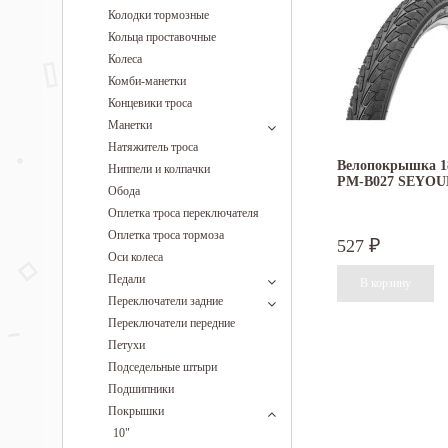
Колодки тормозные
Кольца проставочные
Колеса
Комби-манетки
Концевики троса
Манетки
Натяжитель троса
Велопокрышка 18
Ниппели и колпачки
PM-B027 SEYOUN
Обода
Оплетка троса переключателя
Оплетка троса тормоза
527
₽
Оси колеса
Педали
Переключатели задние
Переключатели передние
Петухи
Подседельные штыри
Подшипники
Покрышки
10"