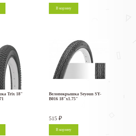
ка Trix 18"
Велопокрышка Seyoun SY-
71
B016 18"x1.75"
515
₽