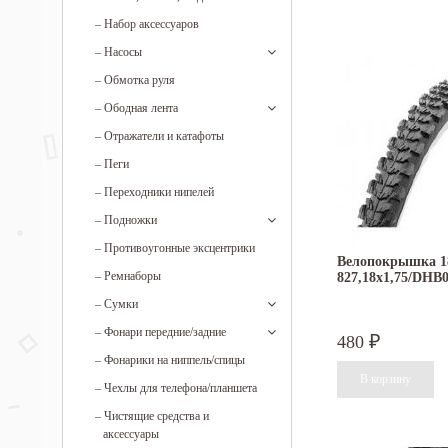
–
Набор аксессуаров
–
Насосы
–
Обмотка руля
–
Ободная лента
–
Отражатели и катафоты
–
Пеги
–
Переходники нипелей
–
Подножки
–
Противоугонные эксцентрики
Велопокрышка 1
–
Ремнаборы
827,18x1,75/DHB
–
Сумки
–
Фонари передние/задние
480
₽
–
Фонарики на ниппель/спицы
–
Чехлы для телефона/планшета
–
Чистящие средства и
аксессуары