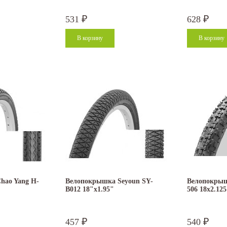
531
628
₽
₽
hao Yang H-
Велопокрышка Seyoun SY-
Велопокрыш
B012 18"x1.95"
506 18x2.125
457
540
₽
₽