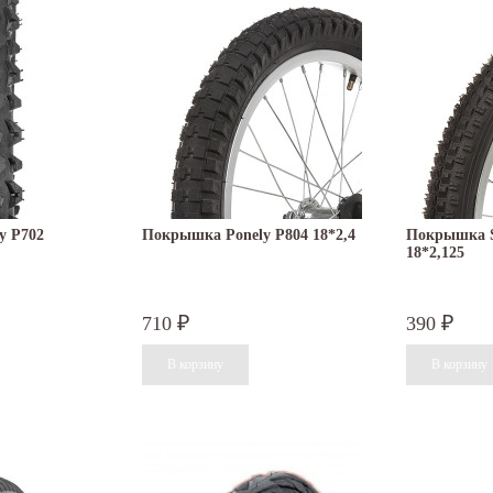
y P702
Покрышка Ponely P804 18*2,4
Покрышка 
18*2,125
710
390
₽
₽