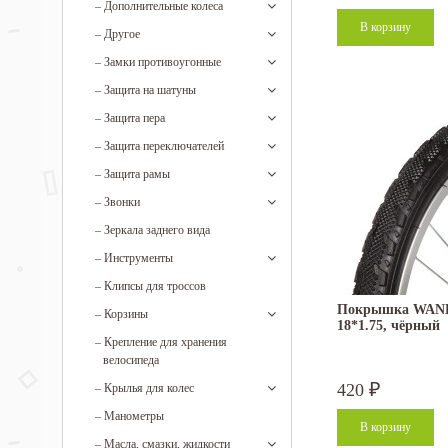
–
Дополнительные колеса
–
Другое
–
Замки противоугонные
–
Защита на шатуны
–
Защита пера
–
Защита переключателей
–
Защита рамы
–
Звонки
–
Зеркала заднего вида
–
Инструменты
–
Клипсы для троссов
Покрышка WAND
–
Корзины
18*1.75, чёрный
–
Крепление для хранения
велосипеда
420
–
Крылья для колес
₽
–
Манометры
–
Масла, смазки, жидкости