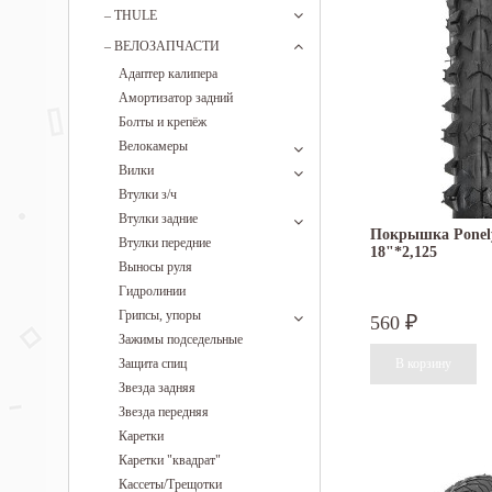
–
THULE
–
ВЕЛОЗАПЧАСТИ
Адаптер калипера
Амортизатор задний
Болты и крепёж
Велокамеры
Вилки
Втулки з/ч
Втулки задние
Покрышка Ponel
Втулки передние
18"*2,125
Выносы руля
Гидролинии
Грипсы, упоры
560
₽
Зажимы подседельные
Защита спиц
Звезда задняя
Звезда передняя
Каретки
Каретки "квадрат"
Кассеты/Трещотки