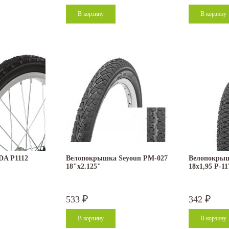
A P1112
Велопокрышка Seyoun PM-027
Велопокрыш
18"x2.125"
18х1,95 P-11
533
342
₽
₽