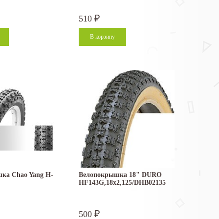
510
₽
ка Chao Yang H-
Велопокрышка 18" DURO
HF143G,18x2,125/DHB02135
500
₽