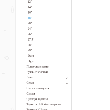
12"
14"
16"
18"
20"
24"
26"
27.5"
28"
29"
Duro
Oyyo
Приводные ремни
Рулевые колонки
Рули
Седла
Системы шатунов
Спицы
Суппорт тормоза
Тормоза U-Brake клещевые
Тормоза V-Brake