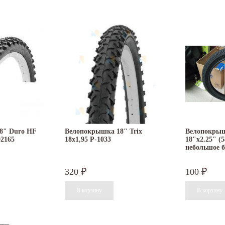
8" Duro HF
Велопокрышка 18" Trix
Велопокры
02165
18х1,95 P-1033
18"x2.25" (5
небольшое б
320
100
₽
₽