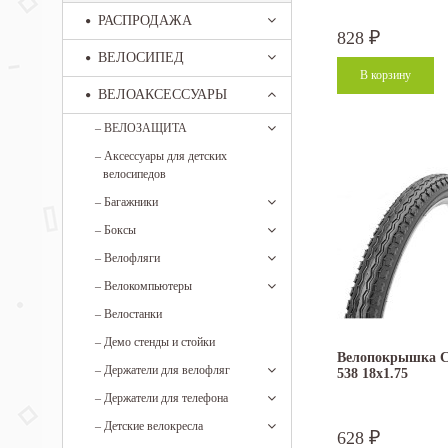
РАСПРОДАЖА
828
₽
ВЕЛОСИПЕД
ВЕЛОАКСЕССУАРЫ
–
ВЕЛОЗАЩИТА
–
Аксессуары для детских
велосипедов
–
Багажники
–
Боксы
–
Велофляги
–
Велокомпьютеры
–
Велостанки
–
Демо стенды и стойки
Велопокрышка C
–
Держатели для велофляг
538 18x1.75
–
Держатели для телефона
–
Детские велокресла
628
₽