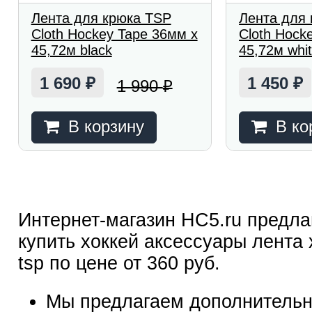
Лента для крюка TSP
Лента для
Cloth Hockey Tape 36мм x
Cloth Hock
45,72м black
45,72м whi
1 690
1 450
1 990
₽
₽
₽
В корзину
В ко
Интернет-магазин HC5.ru предла
купить хоккей аксессуары лента 
tsp по цене от 360 руб.
Мы предлагаем дополнительн