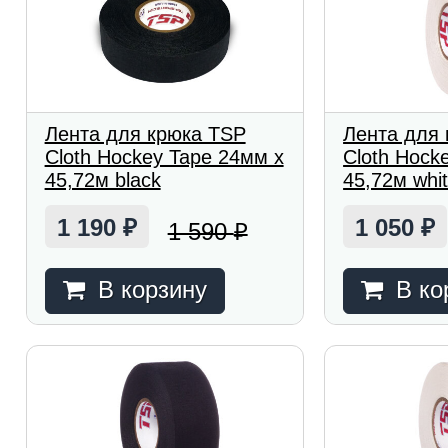
Лента для крюка TSP
Лента для
Cloth Hockey Tape 24мм x
Cloth Hock
45,72м black
45,72м whi
1 190
1 050
1 590
₽
₽
₽
В корзину
В ко