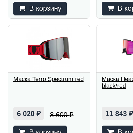
В корзину
В ко
Маска Terro Spectrum red
Маска Head
black/red
6 020
11 843
8 600
₽
₽
В корзину
В ко