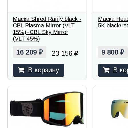
Маска Shred Rarify black -
Маска Head
CBL Plasma Mirror (VLT
5K black/re
15%)+CBL Sky Mirror
(VLT 45%)
16 209
9 800
23 156
₽
₽
₽
В корзину
В ко