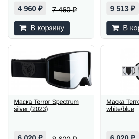
4 960
9 513
7 460
₽
₽
₽
В корзину
В ко
Маска Terror Spectrum
Маска Terr
silver (2023)
white/blue
6 020
6 020
₽
₽