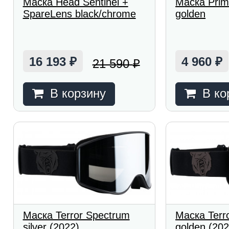
Маска Head Sentinel +
Маска Prim
SpareLens black/chrome
golden
16 193
4 960
21 590
₽
₽
₽
В корзину
В ко
Маска Terror Spectrum
Маска Terr
silver (2022)
golden (202