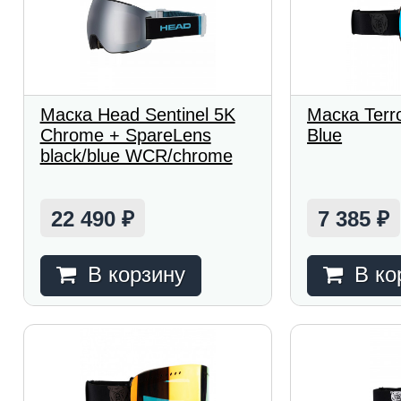
Маска Head Sentinel 5K
Маска Terr
Сhrome + SpareLens
Blue
black/blue WCR/chrome
22 490
7 385
₽
₽
В корзину
В ко