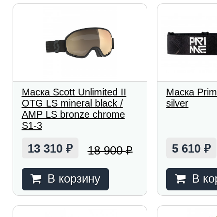
Маска Scott Unlimited II
Маска Prim
OTG LS mineral black /
silver
AMP LS bronze chrome
S1-3
13 310
5 610
18 900
₽
₽
₽
В корзину
В ко