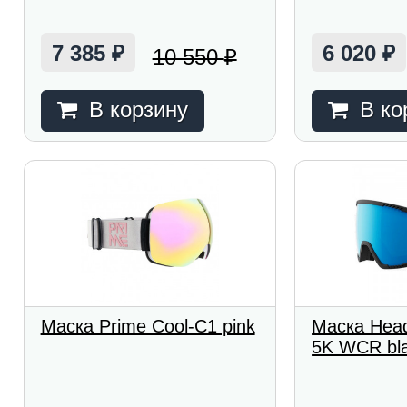
7 385
6 020
10 550
₽
₽
₽
В корзину
В ко
Маска Prime Cool-C1 pink
Маска Hea
5K WCR bla