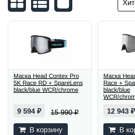
Хит
Маска Head Contex Pro
Маска Head
5K Race RD + SpareLens
Race + Spa
black/blue WCR/chrome
black/blue
WCR/chro
9 594
12 943
15 990
₽
₽
В корзину
В ко