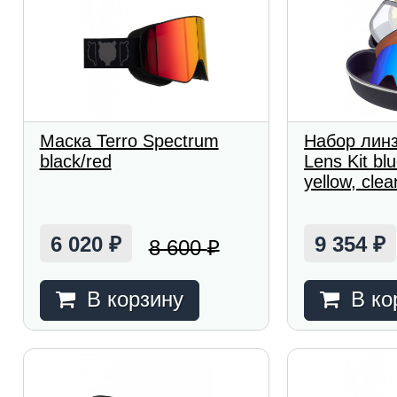
Маска Terro Spectrum
Набор линз
black/red
Lens Kit bl
yellow, clea
6 020
9 354
8 600
₽
₽
₽
В корзину
В ко