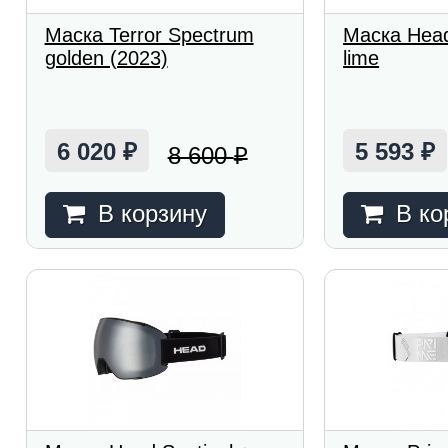
Маска Terror Spectrum
Маска Hea
golden (2023)
lime
6 020
5 593
8 600
₽
₽
₽
В корзину
В ко