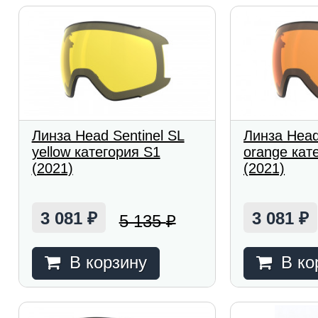
Линза Head Sentinel SL
Линза Head
yellow категория S1
orange кат
(2021)
(2021)
3 081
3 081
5 135
₽
₽
₽
В корзину
В ко