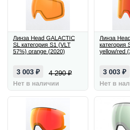
Линза Head GALACTIC
Линза Head
SL категория S1 (VLT
категория 
57%) orange (2020)
yellow/red 
3 003
3 003
4 290
₽
₽
₽
Нет в наличии
Нет в на