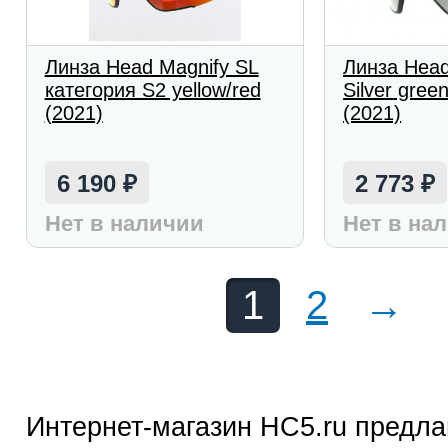
Линза Head Magnify SL
Линза Head
категория S2 yellow/red
Silver gree
(2021)
(2021)
6 190
2 773
₽
₽
Нет в наличии
Нет в на
1
2
→
Интернет-магазин HC5.ru предла