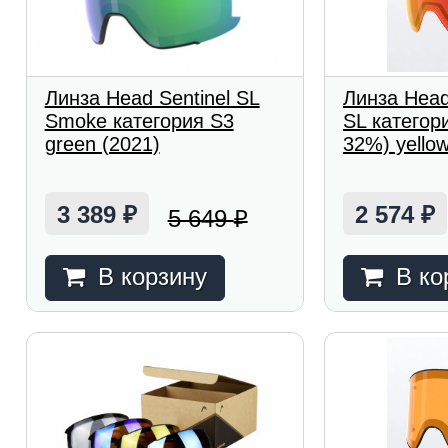
Линза Head Sentinel SL
Линза Hea
Smoke категория S3
SL категор
green (2021)
32%) yellow
3 389
2 574
5 649
₽
₽
₽
В корзину
В ко