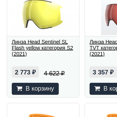
Линза Head Sentinel SL
Линза Head
Flash yellow категория S2
TVT катего
(2021)
(2021)
2 773
3 357
4 622
₽
₽
₽
В корзину
В ко