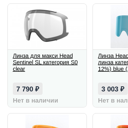
Линза для макси Head
Линза Head
Sentinel SL категория S0
линза кате
clear
12%) blue 
7 790
3 003
₽
₽
Нет в наличии
Нет в на