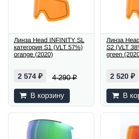
Линза Head INFINITY SL
Линза Head
категория S1 (VLT 57%)
S2 (VLT 38%
orange (2020)
green (202
2 574
2 520
4 290
₽
₽
₽
В корзину
В ко