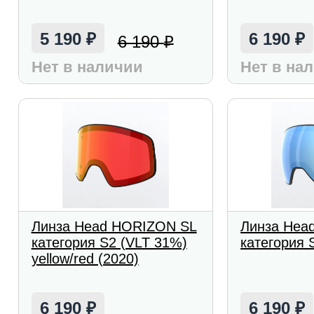
5 190
6 190
6 190
₽
₽
₽
Нет в наличии
Нет в на
Линза Head HORIZON SL
Линза Head
категория S2 (VLT 31%)
категория S
yellow/red (2020)
6 190
6 190
₽
₽