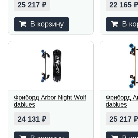
25 217
22 165
₽
В корзину
В ко
Фриборд Arbor Night Wolf
Фриборд Ar
dablues
dablues
24 131
25 217
₽