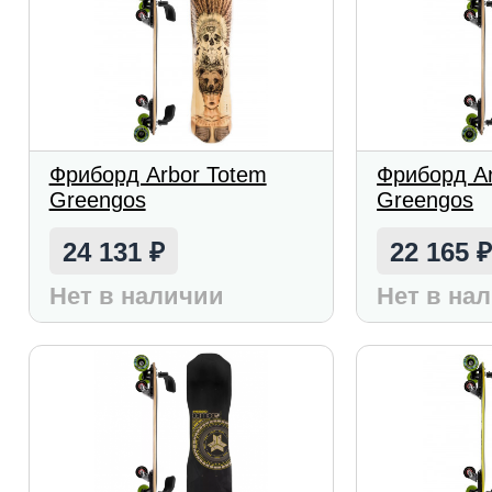
Фриборд Arbor Totem
Фриборд A
Greengos
Greengos
24 131
22 165
₽
Нет в наличии
Нет в на