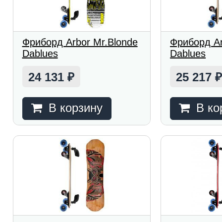
Фриборд Arbor Mr.Blonde
Фриборд A
Dablues
Dablues
24 131
25 217
₽
В корзину
В ко