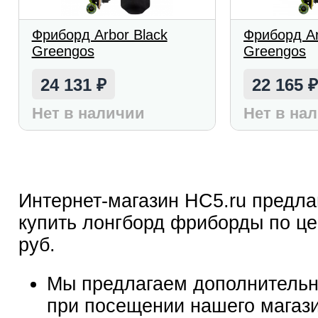
Фриборд Arbor Black
Фриборд Ar
Greengos
Greengos
24 131
22 165
₽
Нет в наличии
Нет в на
Интернет-магазин HC5.ru предла
купить лонгборд фриборды по це
руб.
Мы предлагаем дополнительн
при посещении нашего магаз