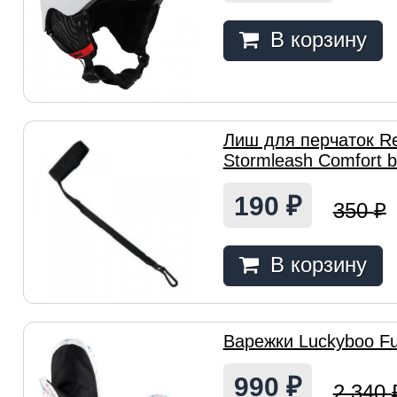
В корзину
Лиш для перчаток R
Stormleash Comfort b
190
₽
350
₽
В корзину
Варежки Luckyboo Fu
990
₽
2 340