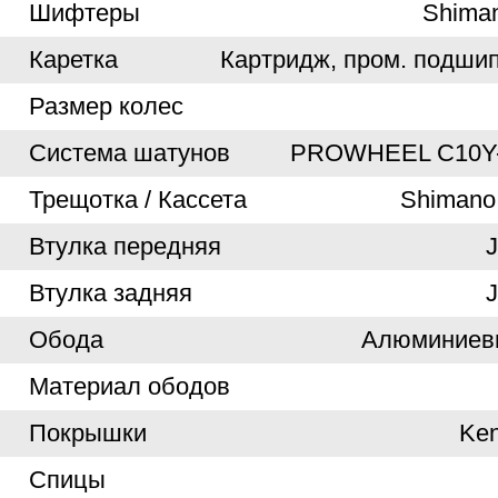
Шифтеры
Shiman
Каретка
Картридж, пром. подшип
Размер колес
Система шатунов
PROWHEEL C10Y
Трещотка / Кассета
Shimano
Втулка передняя
J
Втулка задняя
J
Обода
Алюминиевы
Материал ободов
Покрышки
Ken
Спицы