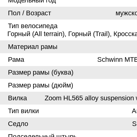
Модельный год
Пол / Возраст
мужско
Тип велосипеда
Горный (All terrain), Горный (Trail), Кросс
Материал рамы
Рама
Schwinn MTB 
Размер рамы (буква)
Размер рамы (дюйм)
Вилка
Zoom HL565 alloy suspension 
Тип вилки
А
Седло
S
Подседельный штырь