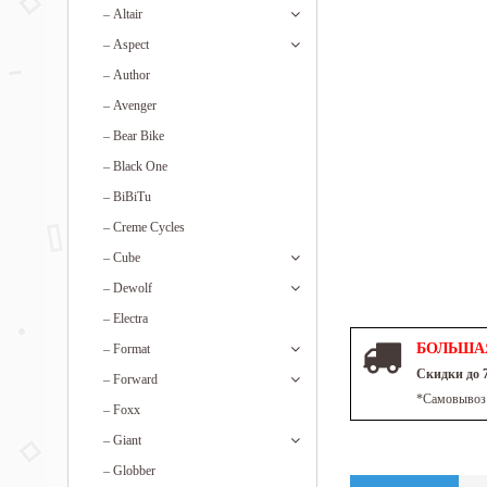
–
Altair
–
Aspect
–
Author
–
Avenger
–
Bear Bike
–
Black One
–
BiBiTu
–
Creme Cycles
–
Cube
–
Dewolf
–
Electra
БОЛЬША
–
Format
Скидки до
–
Forward
*Самовывоз 
–
Foxx
–
Giant
–
Globber