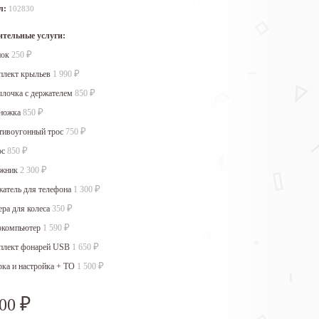
л:
102830
тельные услуги:
нок
250
₽
плект крыльев
1 990
₽
ылочка с держателем
850
₽
ножка
850
₽
тивоугонный трос
750
₽
ос
850
₽
ажник
2 300
₽
атель для телефона
1 300
₽
ра для колеса
350
₽
окомпьютер
1 590
₽
плект фонарей USB
1 650
₽
ка и настройка + ТО
1 500
₽
600
₽