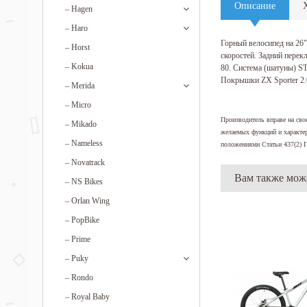
Описание
–
Hagen
–
Haro
Горный велосипед на 26
–
Horst
скоростей. Задний перек
–
Kokua
80. Система (шатуны) ST
Покрышки ZX Sporter 2.0
–
Merida
–
Micro
Производитель вправе на сво
–
Mikado
желаемых функций и характер
–
Nameless
положениями Статьи 437(2) Г
–
Novatrack
Вам также мож
–
NS Bikes
–
Orlan Wing
–
PopBike
–
Prime
–
Puky
–
Rondo
–
Royal Baby