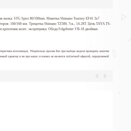
ая вилка: STG Spice 80/100mm. Манетки Shimano Tourney EF41 3x7
торов: 160/160 мм. Трещотка Shimano TZ500, 7ск., 14-28T. Цепь TAYA TS-
 крепления колес: эксцентрики. Обода Felgebeiter VB-18 двойные.
ктеристики велосипедов. Убедительно просим Вас при выборе модели проверять наличие
онный характер и ни при каких условиях не является публичной офертой, определяемой