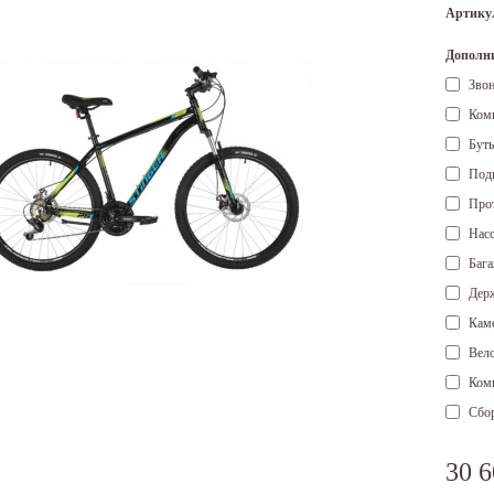
Артику
Дополни
Зво
Ком
Бут
Под
Про
Нас
Баг
Держ
Каме
Вел
Ком
Сбор
30 