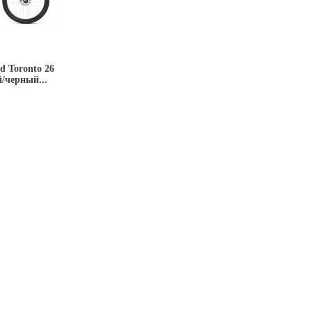
d Toronto 26
й/черный...