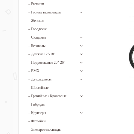
–
Premium
–
Горные велосипеды
–
Женские
–
Городские
–
Складные
–
Беговелы
–
Детские 12"-18"
–
Подростковые 20"-26"
–
BMX
–
Двухподвесы
–
Шоссейные
–
Гравийные / Кроссовые
–
Гибриды
–
Круизеры
–
Фэтбайки
–
Электровелосипеды