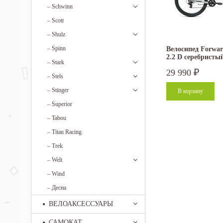
–
Schwinn
–
Scott
–
Shulz
–
Spinn
Велосипед Forwar
2.2 D серебристы
–
Stark
29 990
₽
–
Stels
–
Stinger
–
Superior
–
Tabou
–
Titan Racing
–
Trek
–
Welt
–
Wind
–
Десна
ВЕЛОАКСЕССУАРЫ
САМОКАТ