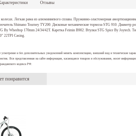
Характеристики
Отзывы
" колесах. Легкая рама из алюминиевого сплава. Пружинно-эластомерная амортизационн
лючатель Shimano Tourney TY200. Дисковые механические тормоза STG 910. Диаметр ро
G By Wheeltop 170mm 24/34/42T. Каретка Feimin B902. Втулки STG Spice By Joytech. Тип
" 22TPI Casing.
е усмотрение и без дополнительных уведомлений менять комплектацию, внешний вид и технические хара
истик. Вся представленная на сайте информация, касающаяся товаров и обслуживания, носит информаци
ражданского кодекса РФ.
ет понравится